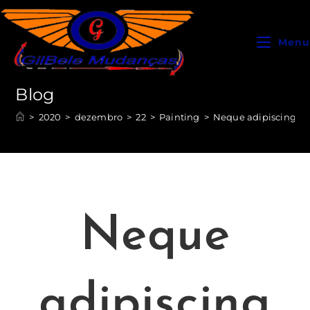
Menu
Blog
>
2020
>
dezembro
>
22
>
Painting
>
Neque adipiscing an
Neque
adipiscing